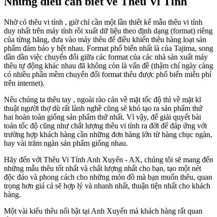
Những điều cần biết về Thêu Vi Tính
Nhờ có thêu vi tính , giờ chỉ cần một lần thiết kế mẫu thêu vi tính
duy nhất trên máy tính rồi xuất dữ liệu theo định dạng (format) riêng
của từng hãng, đưa vào máy thêu để điều khiển thêu hàng loạt sản
phẩm đảm bảo y hệt nhau. Format phổ biến nhất là của Tajima, song
dần dần việc chuyển đổi giữa các format của các nhà sản xuất máy
thêu tự động khác nhau đã không còn là vấn đề (thậm chí ngày càng
có nhiều phần mềm chuyển đổi format thêu được phổ biến miễn phí
trên internet).
Nếu chúng ta thêu tay , ngoài rào cản về mặt tốc độ thì về mặt kĩ
thuật người thợ dù rất lành nghề cũng sẽ khó tạo ra sản phẩm thứ
hai hoàn toàn giống sản phẩm thứ nhất. Vì vậy, để giải quyết bài
toán tốc độ cũng như chất lượng thêu vi tính ra đời để đáp ứng với
trường hợp khách hàng cần những đơn hàng lớn từ hàng chục ngàn,
hay vài trăm ngàn sản phẩm giống nhau.
Hãy đến với
Thêu Vi Tính Anh Xuyến - AX
, chúng tôi sẽ mang đến
những mẫu thêu tốt nhất và chất lượng nhất cho bạn, tạo một nét
độc đáo và phong cách cho những món đồ mà bạn muốn thêu, quan
trọng hơn giá cả sẽ hợp lý và nhanh nhất, thuận tiện nhất cho khách
hàng.
Một vài kiểu thêu nổi bật tại Anh Xuyến mà khách hàng rất quan