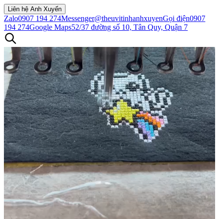
Liên hệ Anh Xuyến
Zalo
0907 194 274
Messenger
@theuvitinhanhxuyen
Gọi điện
0907
194 274
Google Maps
52/37 đường số 10, Tân Quy, Quận 7