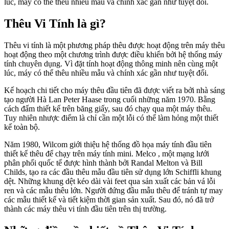
lúc, máy có thể thêu nhiều mẫu và chính xác gần như tuyệt đối.
Thêu Vi Tính là gì?
Thêu vi tính là một phương pháp thêu được hoạt động trên máy thêu
hoạt động theo một chương trình được điều khiển bởi hệ thống máy
tính chuyên dụng. Vì đặt tính hoạt động thông minh nên cùng một
lúc, máy có thể thêu nhiều mẫu và chính xác gần như tuyệt đối.
Kế hoạch chi tiết cho máy thêu đầu tiên đã được viết ra bởi nhà sáng
tạo người Hà Lan Peter Haase trong cuối những năm 1970. Bằng
cách đấm thiết kế trên băng giấy, sau đó chạy qua một máy thêu.
Tuy nhiên nhược điểm là chỉ cần một lỗi có thể làm hỏng một thiết
kế toàn bộ.
Năm 1980, Wilcom giới thiệu hệ thống đồ họa máy tính đầu tiên
thiết kế thêu để chạy trên máy tính mini. Melco , một mạng lưới
phân phối quốc tế được hình thành bởi Randal Melton và Bill
Childs, tạo ra các đầu thêu mẫu đầu tiên sử dụng lớn Schiffli khung
dệt. Những khung dệt kéo dài vài feet qua sản xuất các bản vá lỗi
ren và các mẫu thêu lớn. Người đứng đầu mẫu thêu để tránh tự may
các mẫu thiết kế và tiết kiệm thời gian sản xuất. Sau đó, nó đã trở
thành các máy thêu vi tính đầu tiên trên thị trường.