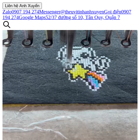
Liên hệ Anh Xuyến
Zalo
0907 194 274
Messenger
@theuvitinhanhxuyen
Gọi điện
0907
194 274
Google Maps
52/37 đường số 10, Tân Quy, Quận 7