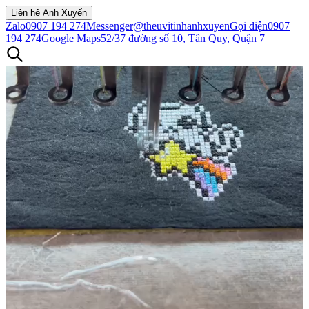
Liên hệ Anh Xuyến
Zalo
0907 194 274
Messenger
@theuvitinhanhxuyen
Gọi điện
0907
194 274
Google Maps
52/37 đường số 10, Tân Quy, Quận 7