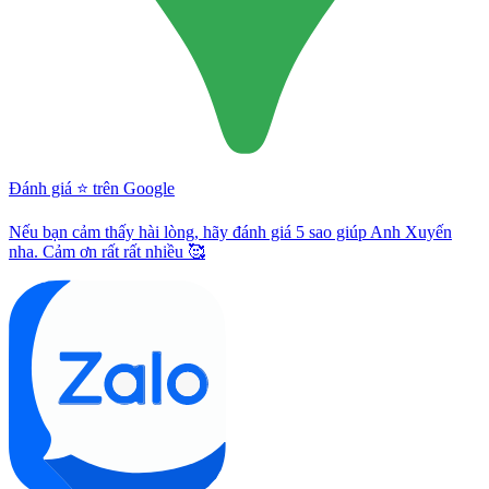
Đánh giá ⭐️ trên Google
Nếu bạn cảm thấy hài lòng, hãy đánh giá 5 sao giúp Anh Xuyến
nha. Cảm ơn rất rất nhiều 🥰