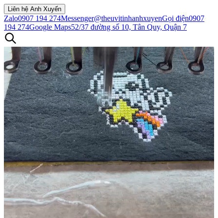
Liên hệ Anh Xuyến
Zalo
0907 194 274
Messenger
@theuvitinhanhxuyen
Gọi điện
0907
194 274
Google Maps
52/37 đường số 10, Tân Quy, Quận 7