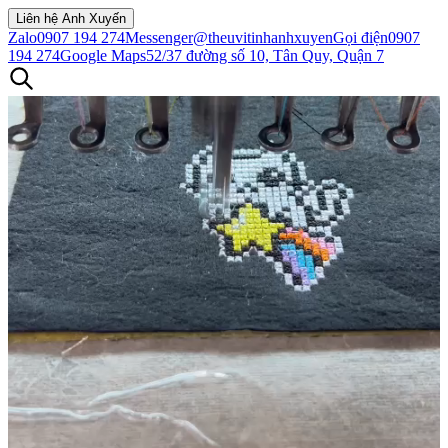
Liên hệ Anh Xuyến
Zalo
0907 194 274
Messenger
@theuvitinhanhxuyen
Gọi điện
0907
194 274
Google Maps
52/37 đường số 10, Tân Quy, Quận 7